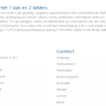
et 1 slpk en 2 kelders
 vindt u dit gezellig, opgefrist appartement met veel lichtinval. Makke
ste verdieping en omvat: inkom, living, badkamer met ligbad, toilet en
lders. CV op aardgas, water en elektricteit zijn individueel. De alu. 
00/maand. Voor meer info en/of een bezichtiging, kan u zich enkel en
 https://LTC.mijnhuurprofiel.be/property/7305780c-6af9-47a8-9bda-ad
Comfort
straat 2-b/1
Snelweg:
Treinstation:
PK
Treinhalte:
and
Busknooppunt:
nt
Bushalte:
jk
Winkel:
School:
Bank: