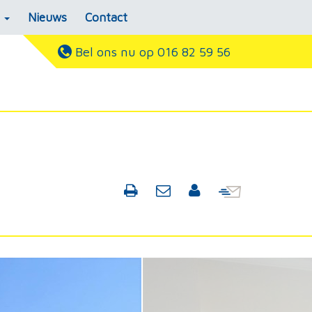
s
Nieuws
Contact
Bel ons nu op 016 82 59 56