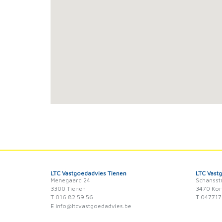
LTC Vastgoedadvies Tienen
LTC Vast
Menegaard 24
Schansst
3300 Tienen
3470 Kor
T 016 82 59 56
T 047717
E info@ltcvastgoedadvies.be