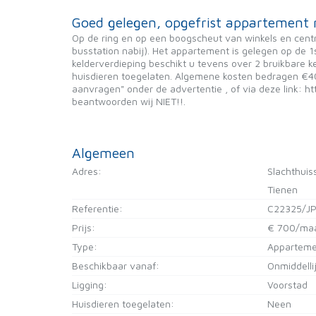
Goed gelegen, opgefrist appartement m
Op de ring en op een boogscheut van winkels en centrum
busstation nabij). Het appartement is gelegen op de 1
kelderverdieping beschikt u tevens over 2 bruikbare ke
huisdieren toegelaten. Algemene kosten bedragen €40,
aanvragen" onder de advertentie , of via deze link:
beantwoorden wij NIET!!.
Algemeen
Adres:
Slachthuis
Tienen
Referentie:
C22325/J
Prijs:
€ 700/ma
Type:
Apparteme
Beschikbaar vanaf:
Onmiddelli
Ligging:
Voorstad
Huisdieren toegelaten:
Neen