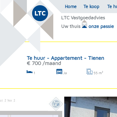
Home
Te koop
Te h
LTC Vastgoedadvies
Uw thuis
onze passie
Te huur - Appartement - Tienen
€ 700 /maand
1
Ja
55 m²