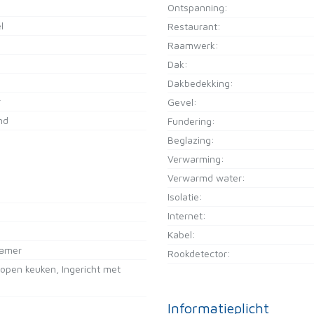
Ontspanning:
l
Restaurant:
Raamwerk:
Dak:
Dakbedekking:
r
Gevel:
nd
Fundering:
Beglazing:
Verwarming:
Verwarmd water:
Isolatie:
Internet:
Kabel:
kamer
Rookdetector:
-open keuken, Ingericht met
Informatieplicht