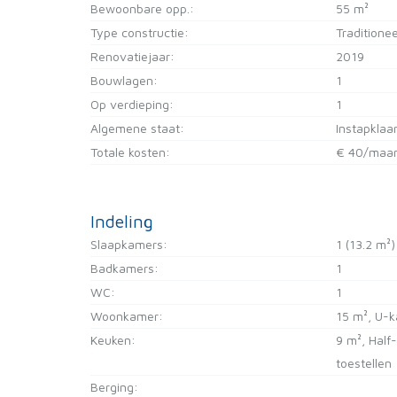
Bewoonbare opp.:
55 m²
Type constructie:
Traditionee
Renovatiejaar:
2019
Bouwlagen:
1
Op verdieping:
1
Algemene staat:
Instapklaa
Totale kosten:
€ 40/maa
Indeling
Slaapkamers:
1
(13.2 m²)
Badkamers:
1
WC:
1
Woonkamer:
15 m²
, U-
Keuken:
9 m²
, Half
toestellen
Berging: