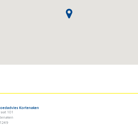
goedadvies Kortenaken
raat 101
tenaken
1249