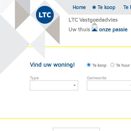
Home
Te koop
Te 
LTC Vastgoedadvies
Uw thuis
onze passie
Vind uw woning!
Te koop
Te huur
Type
Gemeente