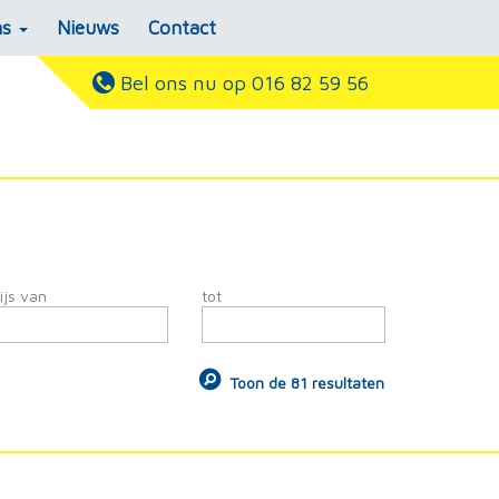
ns
Nieuws
Contact
Bel ons nu op 016 82 59 56
ijs van
tot
Toon de 81 resultaten