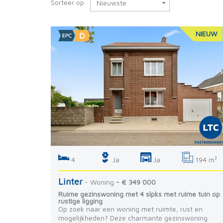
Sorteer op
Nieuwste
NIEUW
4
Ja
Ja
194 m²
Linter
- Woning
- € 349 000
Ruime gezinswoning met 4 slpks met ruime tuin op
rustige ligging
Op zoek naar een woning met ruimte, rust en
mogelijkheden? Deze charmante gezinswoning