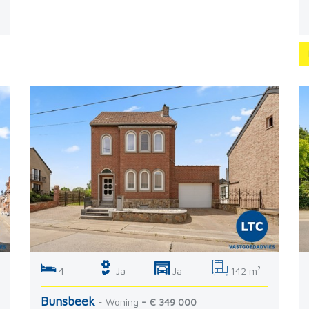
4
Ja
Ja
142 m²
Bunsbeek
- Woning
- € 349 000