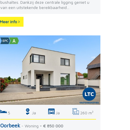
bushaltes. Dankzij deze centrale ligging geniet u
van een uitstekende bereikbaarheid...
Meer info
5
Ja
Ja
260 m²
Oorbeek
- Woning
- € 850 000