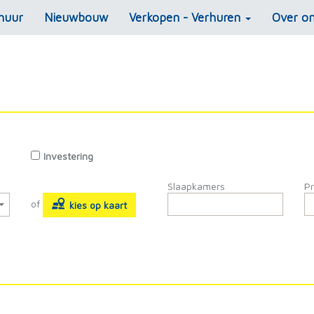
huur
Nieuwbouw
Verkopen - Verhuren
Over o
Investering
Slaapkamers
Pr
of
kies op kaart