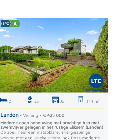
2
Ja
Ja
114 m²
Landen
- Woning
- € 425 000
Moderne open bebouwing met prachtige tuin met
zwemvijver gelegen in het rustige Eliksem (Landen)
Op zoek naar een instapklare, energiezuinige
woning met een unieke uitstraling? Deze moderne