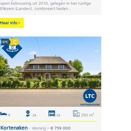
open bebouwing uit 2010, gelegen in het rustige
Eliksem (Landen), combineert heden...
Meer info
4
Ja
Ja
250 m²
Kortenaken
- Woning
- € 759 000