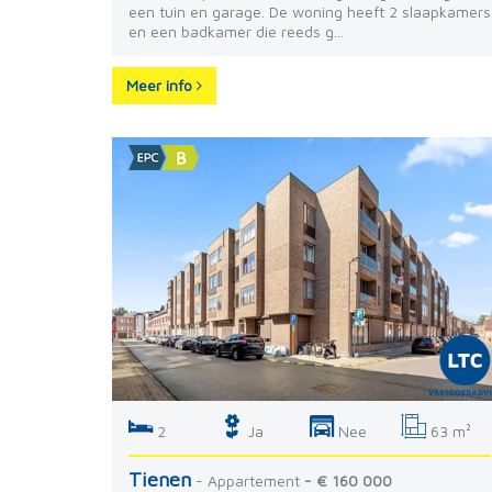
een tuin en garage. De woning heeft 2 slaapkamers
en een badkamer die reeds g...
Meer info
2
Ja
Nee
63 m²
Tienen
- Appartement
- € 160 000