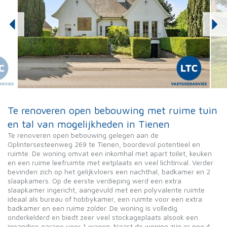
Te renoveren open bebouwing met ruime tuin
en tal van mogelijkheden in Tienen
Te renoveren open bebouwing gelegen aan de
Oplintersesteenweg 269 te Tienen, boordevol potentieel en
ruimte. De woning omvat een inkomhal met apart toilet, keuken
en een ruime leefruimte met eetplaats en veel lichtinval. Verder
bevinden zich op het gelijkvloers een nachthal, badkamer en 2
slaapkamers. Op de eerste verdieping werd een extra
slaapkamer ingericht, aangevuld met een polyvalente ruimte
ideaal als bureau of hobbykamer, een ruimte voor een extra
badkamer en een ruime zolder. De woning is volledig
onderkelderd en biedt zeer veel stockageplaats alsook een
inpandige garage voor 1 wagen. Naast de woning zijn er nog 4