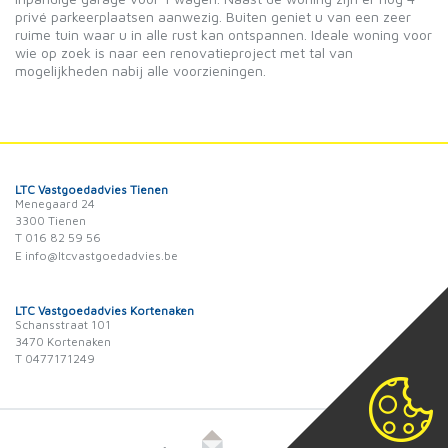
privé parkeerplaatsen aanwezig. Buiten geniet u van een zeer
ruime tuin waar u in alle rust kan ontspannen. Ideale woning voor
wie op zoek is naar een renovatieproject met tal van
mogelijkheden nabij alle voorzieningen.
LTC Vastgoedadvies Tienen
Menegaard 24
3300 Tienen
T 016 82 59 56
E info@ltcvastgoedadvies.be
LTC Vastgoedadvies Kortenaken
Schansstraat 101
3470 Kortenaken
T 0477171249