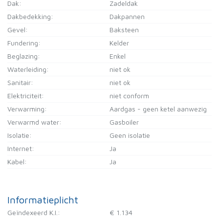
Dak:
Zadeldak
Dakbedekking:
Dakpannen
Gevel:
Baksteen
Fundering:
Kelder
Beglazing:
Enkel
Waterleiding:
niet ok
Sanitair:
niet ok
Elektriciteit:
niet conform
Verwarming:
Aardgas - geen ketel aanwezig
Verwarmd water:
Gasboiler
Isolatie:
Geen isolatie
Internet:
Ja
Kabel:
Ja
Informatieplicht
Geïndexeerd K.I.:
€ 1.134