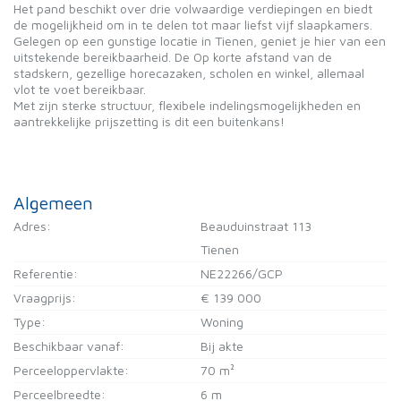
Het pand beschikt over drie volwaardige verdiepingen en biedt
de mogelijkheid om in te delen tot maar liefst vijf slaapkamers.
Gelegen op een gunstige locatie in Tienen, geniet je hier van een
uitstekende bereikbaarheid. De Op korte afstand van de
stadskern, gezellige horecazaken, scholen en winkel, allemaal
vlot te voet bereikbaar.
Met zijn sterke structuur, flexibele indelingsmogelijkheden en
aantrekkelijke prijszetting is dit een buitenkans!
Algemeen
Adres:
Beauduinstraat 113
Tienen
Referentie:
NE22266/GCP
Vraagprijs:
€ 139 000
Type:
Woning
Beschikbaar vanaf:
Bij akte
Perceeloppervlakte:
70 m²
Perceelbreedte:
6 m