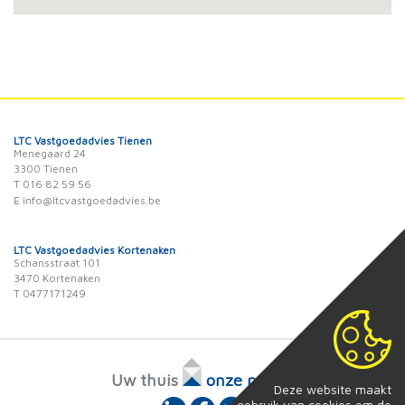
LTC Vastgoedadvies Tienen
Menegaard 24
3300 Tienen
T 016 82 59 56
E info@ltcvastgoedadvies.be
LTC Vastgoedadvies Kortenaken
Schansstraat 101
3470 Kortenaken
T 0477171249
Uw thuis
onze passie
Deze website maakt
gebruik van cookies om de