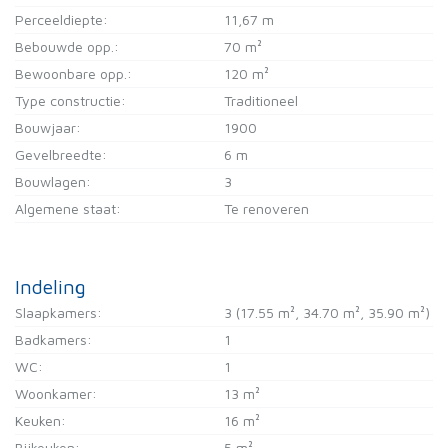
Perceeldiepte:
11,67 m
Bebouwde opp.:
70 m²
Bewoonbare opp.:
120 m²
Type constructie:
Traditioneel
Bouwjaar:
1900
Gevelbreedte:
6 m
Bouwlagen:
3
Algemene staat:
Te renoveren
Indeling
Slaapkamers:
3
(17.55 m², 34.70 m², 35.90 m²)
Badkamers:
1
WC:
1
Woonkamer:
13 m²
Keuken:
16 m²
Bijkeuken:
5 m²