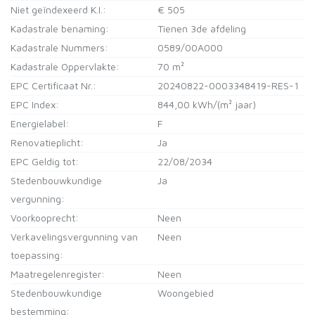
Niet geïndexeerd K.I.:
€ 505
Kadastrale benaming:
Tienen 3de afdeling
Kadastrale Nummers:
0589/00A000
Kadastrale Oppervlakte:
70 m²
EPC Certificaat Nr.:
20240822-0003348419-RES-1
EPC Index:
844,00 kWh/(m² jaar)
Energielabel:
F
Renovatieplicht:
Ja
EPC Geldig tot:
22/08/2034
Stedenbouwkundige
Ja
vergunning:
Voorkooprecht:
Neen
Verkavelingsvergunning van
Neen
toepassing:
Maatregelenregister:
Neen
Stedenbouwkundige
Woongebied
bestemming: