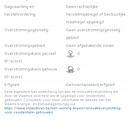
Dagvaarding en
Geen rechterlijke
herstelvordering:
herstelmaatregel of bestuurlijke
maatregel opgelegd
Overstromingsgevoelig:
Geen overstromingsgevoelig
gebied
Overstromingsgebied:
Geen afgebakende zones
Overstromingskans perceel
D
(P-score):
Overstromingskans gebouw
D
(G-score):
Erfgoed:
Geïnventariseerd erfgoed
Deze eigendom kan onderhevig zijn aan de renovatieverplichting die
door de Vlaamse overheid wordt opgelegd voor residentiële
gebouwen. Consulteer voor meer informatie de website van het
Vlaams Energie- en Klimaatagentschap via
https://www.vlaanderen.be/een-woning-kopen/renovatieverplichting-
voor-residentiele-gebouwen