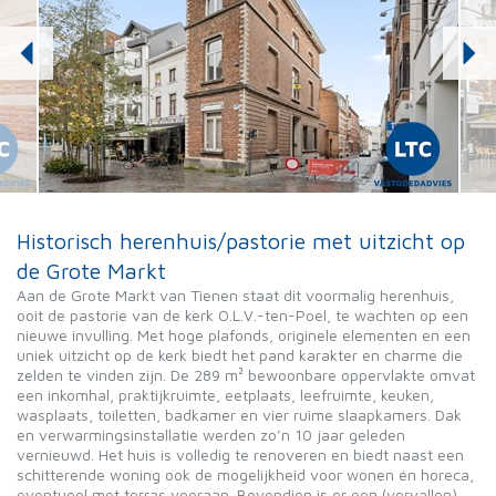
Historisch herenhuis/pastorie met uitzicht op
de Grote Markt
Aan de Grote Markt van Tienen staat dit voormalig herenhuis,
ooit de pastorie van de kerk O.L.V.-ten-Poel, te wachten op een
nieuwe invulling. Met hoge plafonds, originele elementen en een
uniek uitzicht op de kerk biedt het pand karakter en charme die
zelden te vinden zijn. De 289 m² bewoonbare oppervlakte omvat
een inkomhal, praktijkruimte, eetplaats, leefruimte, keuken,
wasplaats, toiletten, badkamer en vier ruime slaapkamers. Dak
en verwarmingsinstallatie werden zo’n 10 jaar geleden
vernieuwd. Het huis is volledig te renoveren en biedt naast een
schitterende woning ook de mogelijkheid voor wonen én horeca,
eventueel met terras vooraan. Bovendien is er een (vervallen)