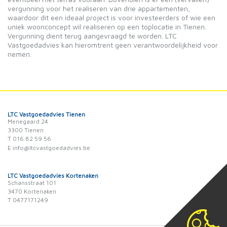
vergunning voor het realiseren van drie appartementen,
waardoor dit een ideaal project is voor investeerders of wie een
uniek woonconcept wil realiseren op een toplocatie in Tienen.
Vergunning dient terug aangevraagd te worden. LTC
Vastgoedadvies kan hieromtrent geen verantwoordelijkheid voor
nemen.
LTC Vastgoedadvies Tienen
Menegaard 24
3300 Tienen
T 016 82 59 56
E info@ltcvastgoedadvies.be
LTC Vastgoedadvies Kortenaken
Schansstraat 101
3470 Kortenaken
T 0477171249