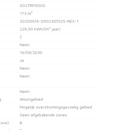
0027RP0000
173 m²
20200916-0002305525-RES-1
229,00 kWh/(m² jaar)
C
Neen
16/09/2030
:
Ja
Neen
Neen
Neen
g:
Woongebied
Mogelijk overstromingsgevoelig gebied
Geen afgebakende zones
core):
B