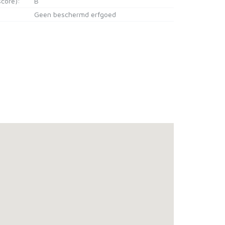
core):
B
Geen beschermd erfgoed