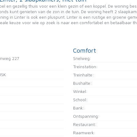
el en gezellig thuis voor een klein gezin of een koppel. De woning bes
vonds kunt genieten van de zon in de tuin. De woning heeft 2 slaapka
ng in Linter is ook een pluspunt. Linter is een rustige en groene geme
ale keuze voor wie op zoek is naar een comfortabel en betaalbaar th
Comfort
enweg 227
Snelweg:
Treinstation:
JSK
Treinhalte:
Bushalte:
Winkel:
School:
Bank:
Ontspanning:
Restaurant:
Raamwerk: