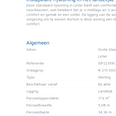
Deze standaard rijwoning in Linter biedt een comfortab
noordwesten, wat betekent dat je 's middags en 's a
comfort en gemak en een zolder. De ligging van de woni
omgeving om te wonen. Kortom is deze woning een ide
comfort.
Algemeen
Adres:
Grote Ste
Linter
Referentie:
ISP22359/
Vraagprijs:
€ 215 000
Type:
Woning
Beschikbaar vanaf:
Bij akte
Ligging:
Landelijk
Perceeloppervlakte:
173 m²
Perceelbreedte:
5,08 m
Perceeldiepte:
34,36 m