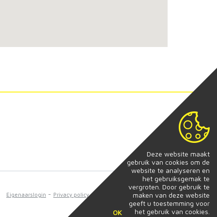
Deze website maakt
gebruik van cookies om de
website te analyseren en
het gebruiksgemak te
vergroten. Door gebruik te
-
-
-
maken van deze website
Eigenaarslogin
Privacy policy
Disclaimer
Developed by
geeft u toestemming voor
Zabun
het gebruik van cookies.
OK