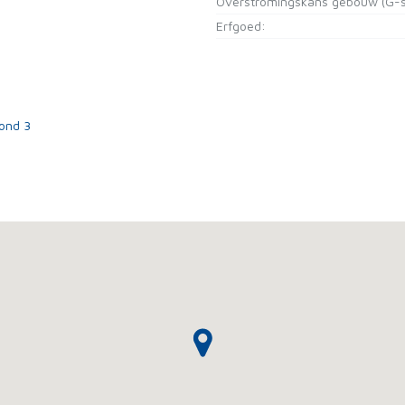
Overstromingskans gebouw (G-s
Erfgoed:
rond 3