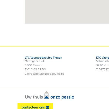
LTC Vastgoedadvies Tienen
LTC Vast
Menegaard 24
Schansst
3300 Tienen
3470 Kor
T 016 82 59 56
T 047717
E info@ltcvastgoedadvies.be
Uw thuis
onze passie
contacteer ons