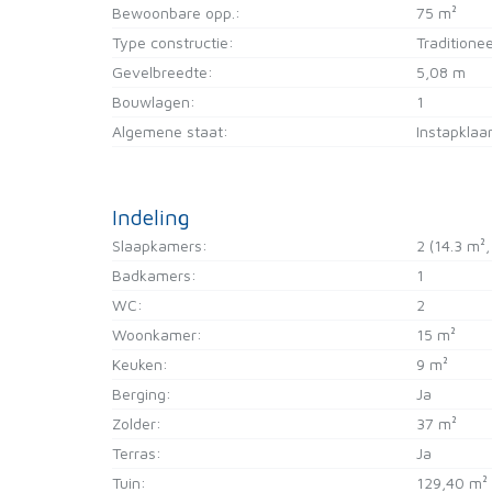
Bewoonbare opp.:
75 m²
Type constructie:
Traditionee
Gevelbreedte:
5,08 m
Bouwlagen:
1
Algemene staat:
Instapklaa
Indeling
Slaapkamers:
2
(14.3 m²,
Badkamers:
1
WC:
2
Woonkamer:
15 m²
Keuken:
9 m²
Berging:
Ja
Zolder:
37 m²
Terras:
Ja
Tuin:
129,40 m²