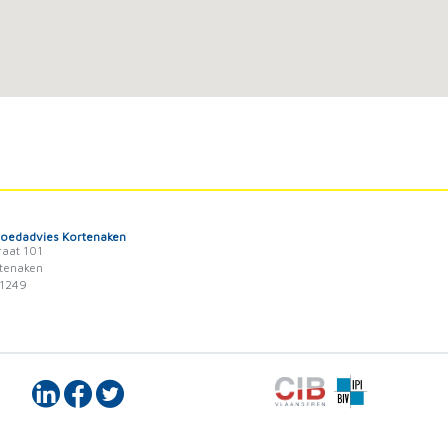
goedadvies Kortenaken
raat 101
tenaken
1249