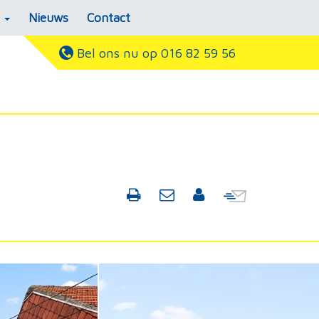
s
Nieuws
Contact
Bel ons nu op 016 82 59 56