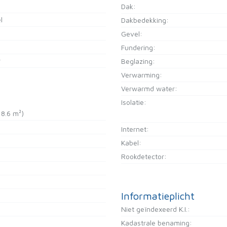
Dak:
l
Dakbedekking:
Gevel:
Fundering:
r
Beglazing:
Verwarming:
Verwarmd water:
Isolatie:
 8.6 m²)
Internet:
Kabel:
Rookdetector:
Informatieplicht
Niet geïndexeerd K.I.:
Kadastrale benaming: