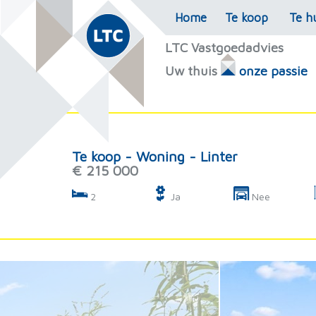
Home
Te koop
Te h
LTC Vastgoedadvies
Uw thuis
onze passie
Te koop - Woning - Linter
€ 215 000
2
Ja
Nee