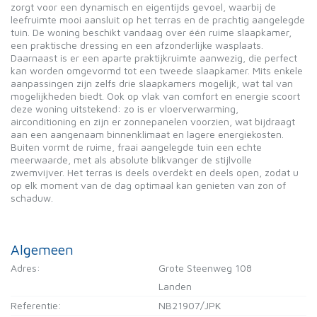
zorgt voor een dynamisch en eigentijds gevoel, waarbij de
leefruimte mooi aansluit op het terras en de prachtig aangelegde
tuin. De woning beschikt vandaag over één ruime slaapkamer,
een praktische dressing en een afzonderlijke wasplaats.
Daarnaast is er een aparte praktijkruimte aanwezig, die perfect
kan worden omgevormd tot een tweede slaapkamer. Mits enkele
aanpassingen zijn zelfs drie slaapkamers mogelijk, wat tal van
mogelijkheden biedt. Ook op vlak van comfort en energie scoort
deze woning uitstekend: zo is er vloerverwarming,
airconditioning en zijn er zonnepanelen voorzien, wat bijdraagt
aan een aangenaam binnenklimaat en lagere energiekosten.
Buiten vormt de ruime, fraai aangelegde tuin een echte
meerwaarde, met als absolute blikvanger de stijlvolle
zwemvijver. Het terras is deels overdekt en deels open, zodat u
op elk moment van de dag optimaal kan genieten van zon of
schaduw.
Algemeen
Adres:
Grote Steenweg 108
Landen
Referentie:
NB21907/JPK