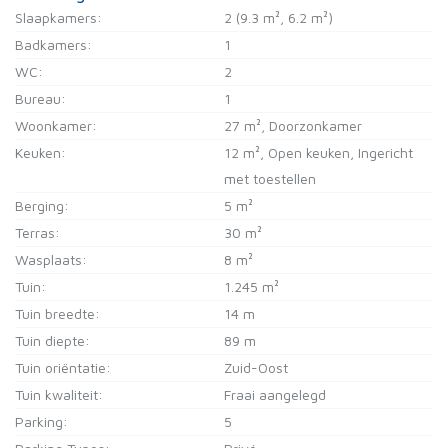
Slaapkamers:
2
(9.3 m², 6.2 m²)
Badkamers:
1
WC:
2
Bureau:
1
Woonkamer:
27 m²
, Doorzonkamer
Keuken:
12 m²
, Open keuken, Ingericht
met toestellen
Berging:
5 m²
Terras:
30 m²
Wasplaats:
8 m²
Tuin:
1.245 m²
Tuin breedte:
14 m
Tuin diepte:
89 m
Tuin oriëntatie:
Zuid-Oost
Tuin kwaliteit:
Fraai aangelegd
Parking:
5