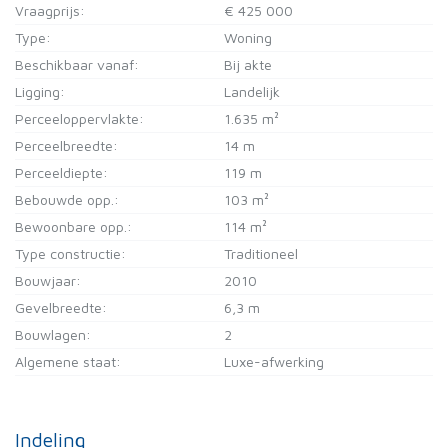
Vraagprijs:
€ 425 000
Type:
Woning
Beschikbaar vanaf:
Bij akte
Ligging:
Landelijk
Perceeloppervlakte:
1.635 m²
Perceelbreedte:
14 m
Perceeldiepte:
119 m
Bebouwde opp.:
103 m²
Bewoonbare opp.:
114 m²
Type constructie:
Traditioneel
Bouwjaar:
2010
Gevelbreedte:
6,3 m
Bouwlagen:
2
Algemene staat:
Luxe-afwerking
Indeling