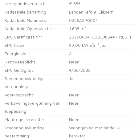
Niet geïndexeerd K.I.:
€ 856
Kadastrale benaming:
Landen, afd 9, Eliksem
Kadastrale Nummers:
0226A2P0001
Kadastrale Oppervlakte:
1.635 m²
EPC Certificaat Nr.:
20260604-0003885441-RES-1
EPC Index:
99,00 kWh/(m² jaar)
Energielabel:
A
Renovatieplicht:
Neen
EPC Geldig tot:
4/06/2036
Stedenbouwkundige
Ja
vergunning:
Voorkooprecht:
Neen
Verkavelingsvergunning van
Neen
toepassing:
Maatregelenregister:
Neen
Stedenbouwkundige
Woongebied met landelijk
bestemming:
karakter