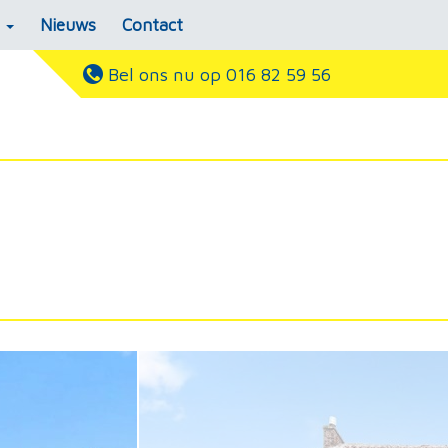
s
Nieuws
Contact
Bel ons nu op 016 82 59 56