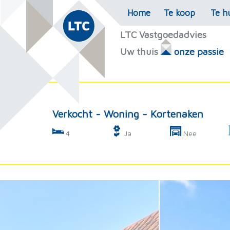
Home
Te koop
Te h
LTC Vastgoedadvies
Uw thuis
onze passie
Verkocht - Woning - Kortenaken
4
Ja
Nee