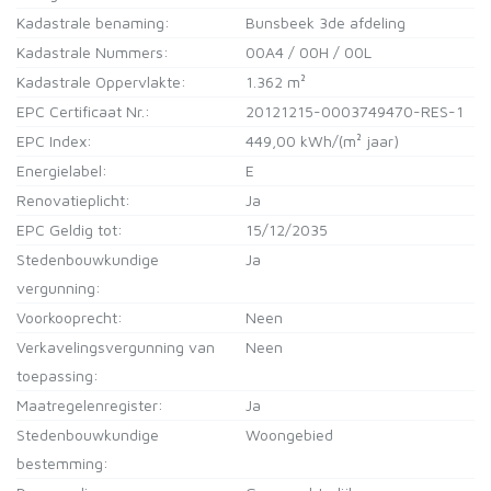
Kadastrale benaming:
Bunsbeek 3de afdeling
Kadastrale Nummers:
00A4 / 00H / 00L
Kadastrale Oppervlakte:
1.362 m²
EPC Certificaat Nr.:
20121215-0003749470-RES-1
EPC Index:
449,00 kWh/(m² jaar)
Energielabel:
E
Renovatieplicht:
Ja
EPC Geldig tot:
15/12/2035
Stedenbouwkundige
Ja
vergunning:
Voorkooprecht:
Neen
Verkavelingsvergunning van
Neen
toepassing:
Maatregelenregister:
Ja
Stedenbouwkundige
Woongebied
bestemming: