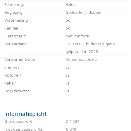
Fundering:
Kelder
Beglazing:
Gedeeltelijk dubbel
Waterleiding:
ok
Sanitair:
ok
Elektriciteit:
niet conform
Verwarming:
CV-ketel - buderus lugano
gelpaatst in 2018
Verwarmd water:
Condensatieketel
Internet:
Ja
Rolluiken:
Ja
Kabel:
Ja
Rookdetector:
Ja
Informatieplicht
Geïndexeerd K.I.:
€ 1.524
Niet geïndexeerd K.I.:
€ 519