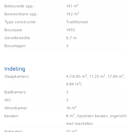
Bebouwde opp.:
141 m²
Bewoonbare opp.:
142 m²
Type constructie:
Traditioneel
Bouwjaar:
1955
Gevelbreedte:
9,7 m
Bouwlagen:
3
Indeling
Slaapkamers:
4
(16.85 m², 11.25 m², 17.89 m²,
9.84 m²)
Badkamers:
2
WC:
2
Woonkamer:
16 m²
Keuken:
8 m²
, Gesloten keuken, Ingericht
met toestellen
Bijkeuken:
10 m²