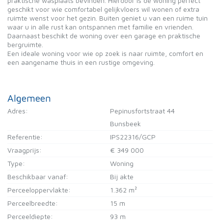
praktische wasplaats bevinden. Hierdoor is de woning perfect
geschikt voor wie comfortabel gelijkvloers wil wonen of extra
ruimte wenst voor het gezin. Buiten geniet u van een ruime tuin
waar u in alle rust kan ontspannen met familie en vrienden.
Daarnaast beschikt de woning over een garage en praktische
bergruimte.
Een ideale woning voor wie op zoek is naar ruimte, comfort en
een aangename thuis in een rustige omgeving.
Algemeen
Adres:
Pepinusfortstraat 44
Bunsbeek
Referentie:
IPS22316/GCP
Vraagprijs:
€ 349 000
Type:
Woning
Beschikbaar vanaf:
Bij akte
Perceeloppervlakte:
1.362 m²
Perceelbreedte:
15 m
Perceeldiepte:
93 m