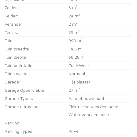
Zolder:
6 m²
Kelder:
24 m²
Veranda:
2 m²
Terras:
25 m²
Tuin:
990 m²
Tuin breedte:
14,5 m
Tuin diepte:
68,28 m
Tuin oriëntatie:
Zuid-West
Tuin kwaliteit:
Normaal
Garage:
1 (1 plaats)
Garage Oppervlakte:
27 m²
Garage Types:
Aangebouwd hout
Garage uitrusting:
Elektrische voorzieningen,
Water voorzieningen
Parking:
1
Parking Types:
Privé