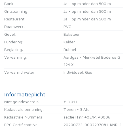
Bank:
Ja - op minder dan 500 m
Ontspanning:
Ja - op minder dan 500 m
Restaurant:
Ja - op minder dan 500 m
Raamwerk:
PVC
Gevel:
Baksteen
Fundering:
Kelder
Beglazing:
Dubbel
Verwarming:
Aardgas - Merkketel Buderus G
124 X
Verwarmd water:
Individueel, Gas
Informatieplicht
Niet geïndexeerd K.I.:
€ 3.041
Kadastrale benaming:
Tienen - 3 Afd.
Kadastrale Nummers:
sectie H nr. 403/P, P0006
EPC Certificaat Nr.:
20200723-0002297081-KNR-1