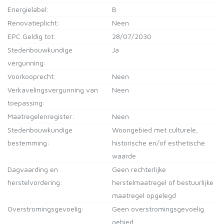
Energielabel:
B
Renovatieplicht:
Neen
EPC Geldig tot:
28/07/2030
Stedenbouwkundige
Ja
vergunning:
Voorkooprecht:
Neen
Verkavelingsvergunning van
Neen
toepassing:
Maatregelenregister:
Neen
Stedenbouwkundige
Woongebied met culturele,
bestemming:
historische en/of esthetische
waarde
Dagvaarding en
Geen rechterlijke
herstelvordering:
herstelmaatregel of bestuurlijke
maatregel opgelegd
Overstromingsgevoelig:
Geen overstromingsgevoelig
gebied