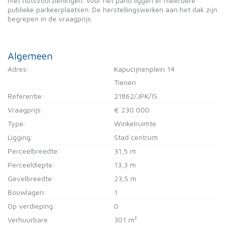
met nutsvoorzieningen. Voor het pand liggen er meerdere
publieke parkeerplaatsen. De herstellingswerken aan het dak zijn
begrepen in de vraagprijs.
Algemeen
Adres:
Kapucijnenplein 14
Tienen
Referentie:
21862/JPK/IS
Vraagprijs:
€ 230 000
Type:
Winkelruimte
Ligging:
Stad centrum
Perceelbreedte:
31,5 m
Perceeldiepte:
13,3 m
Gevelbreedte:
23,5 m
Bouwlagen:
1
Op verdieping:
0
Verhuurbare
301 m²