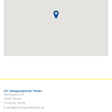
LTC Vastgoedadvies Tienen
Menegaard 24
3300 Tienen
T 016 82 59 56
E info@ltcvastgoedadvies.be