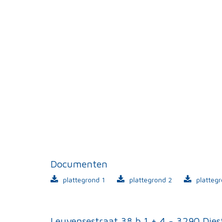
Documenten
plattegrond 1
plattegrond 2
platteg
Leuvensestraat 38 b 1 + 4 - 3290 Dies