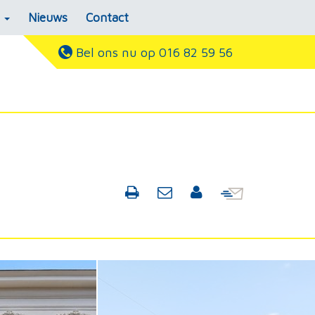
s
Nieuws
Contact
Bel ons nu op 016 82 59 56