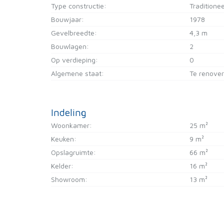
Type constructie:
Traditionee
Bouwjaar:
1978
Gevelbreedte:
4,3 m
Bouwlagen:
2
Op verdieping:
0
Algemene staat:
Te renove
Indeling
Woonkamer:
25 m²
Keuken:
9 m²
Opslagruimte:
66 m²
Kelder:
16 m²
Showroom:
13 m²