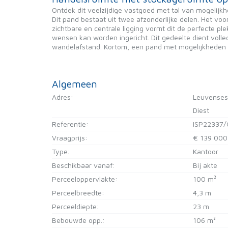
Ontdek dit veelzijdige vastgoed met tal van mogelijk
Dit pand bestaat uit twee afzonderlijke delen. Het voo
zichtbare en centrale ligging vormt dit de perfecte 
wensen kan worden ingericht. Dit gedeelte dient volle
wandelafstand. Kortom, een pand met mogelijkheden v
Algemeen
Adres:
Leuvensest
Diest
Referentie:
ISP22337
Vraagprijs:
€ 139 000
Type:
Kantoor
Beschikbaar vanaf:
Bij akte
Perceeloppervlakte:
100 m²
Perceelbreedte:
4,3 m
Perceeldiepte:
23 m
Bebouwde opp.:
106 m²