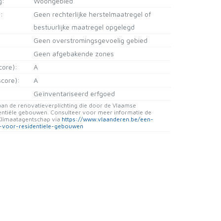
g:
Woongebied
:
Geen rechterlijke herstelmaatregel of
bestuurlijke maatregel opgelegd
Geen overstromingsgevoelig gebied
Geen afgebakende zones
core):
A
core):
A
Geïnventariseerd erfgoed
an de renovatieverplichting die door de Vlaamse
entiële gebouwen. Consulteer voor meer informatie de
Klimaatagentschap via
https://www.vlaanderen.be/een-
g-voor-residentiele-gebouwen