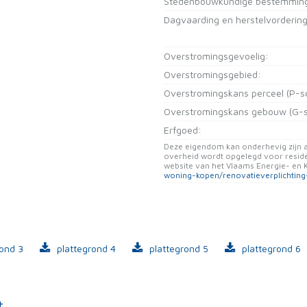
Stedenbouwkundige bestemmin
Dagvaarding en herstelvordering
Overstromingsgevoelig:
Overstromingsgebied:
Overstromingskans perceel (P-s
Overstromingskans gebouw (G-s
Erfgoed:
Deze eigendom kan onderhevig zijn a
overheid wordt opgelegd voor resid
website van het Vlaams Energie- en 
woning-kopen/renovatieverplichtin
rond 3
plattegrond 4
plattegrond 5
plattegrond 6
t