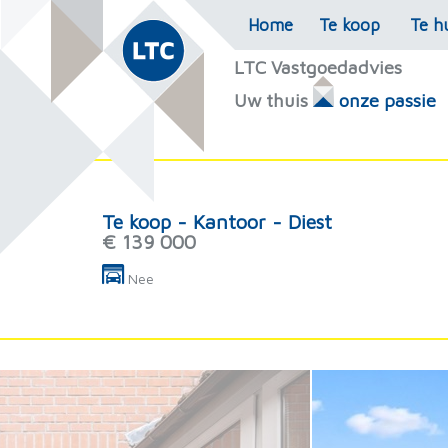
Home
Te koop
Te h
LTC Vastgoedadvies
Uw thuis
onze passie
Te koop - Kantoor - Diest
€ 139 000
Nee