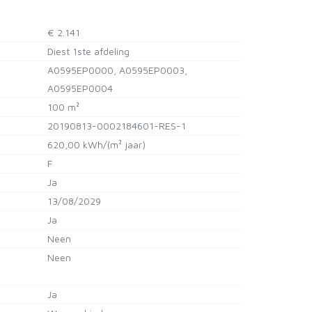
€ 2.141
Diest 1ste afdeling
A0595EP0000, A0595EP0003,
A0595EP0004
100 m²
20190813-0002184601-RES-1
620,00 kWh/(m² jaar)
F
Ja
13/08/2029
:
Ja
Neen
Neen
Ja