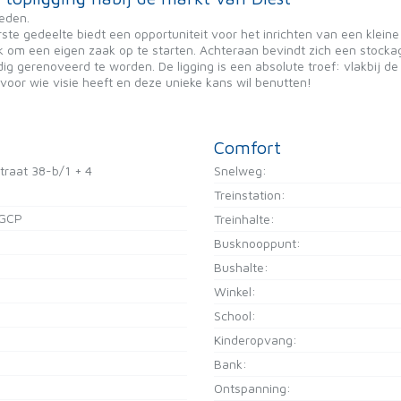
heden.
rste gedeelte biedt een opportuniteit voor het inrichten van een klein
plek om een eigen zaak op te starten. Achteraan bevindt zich een stoc
dig gerenoveerd te worden. De ligging is een absolute troef: vlakbij d
oor wie visie heeft en deze unieke kans wil benutten!
Comfort
raat 38-b/1 + 4
Snelweg:
Treinstation:
/GCP
Treinhalte:
Busknooppunt:
Bushalte:
Winkel:
School:
Kinderopvang:
Bank:
Ontspanning: