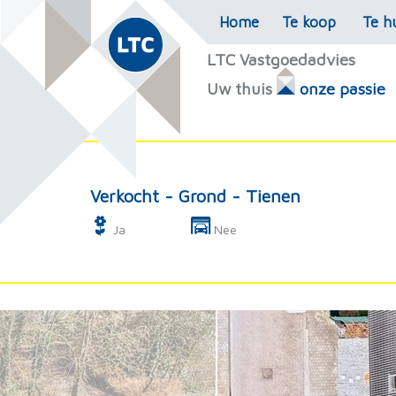
Home
Te koop
Te h
LTC Vastgoedadvies
Uw thuis
onze passie
Verkocht - Grond - Tienen
Ja
Nee