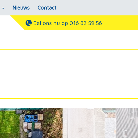
s
Nieuws
Contact
Bel ons nu op 016 82 59 56