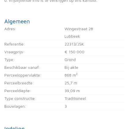
u. Vrijblijvende info is te verkrijgen op ons kantoor.
Algemeen
Adres:
Wingestraat 28
Lubbeek
Referentie:
22313/JSK
Vraagprijs:
€ 150 000
Type:
Grond
Beschikbaar vanaf:
Bij akte
Perceeloppervlakte:
868 m²
Perceelbreedte:
25,7 m
Perceeldiepte:
39,09 m
Type constructie:
Traditioneel
Bouwlagen:
3
Indeling