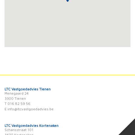
LTC Vastgoedadvies Tienen
Menegaard 24
3300 Tienen
T 016 82 59 56
E info@ltcvastgoedadvies.be
LTC Vastgoedadvies Kortenaken
Schansstraat 101
3470 Kortenaken