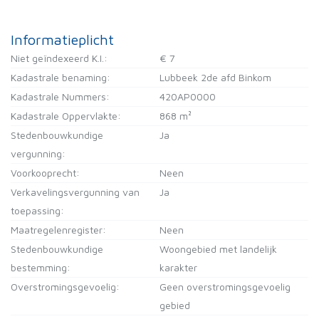
Informatieplicht
Niet geïndexeerd K.I.:
€ 7
Kadastrale benaming:
Lubbeek 2de afd Binkom
Kadastrale Nummers:
420AP0000
Kadastrale Oppervlakte:
868 m²
Stedenbouwkundige
Ja
vergunning:
Voorkooprecht:
Neen
Verkavelingsvergunning van
Ja
toepassing:
Maatregelenregister:
Neen
Stedenbouwkundige
Woongebied met landelijk
bestemming:
karakter
Overstromingsgevoelig:
Geen overstromingsgevoelig
gebied