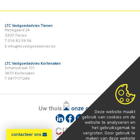
LTC Vastgoedadvies Tienen
Menegaard 24
3300 Tienen
T 016 82 59 56
E info@ltcvastgoedadvies.be
LTC Vastgoedadvies Kortenaken
Schansstraat 101
3470 Kortenaken
T 0477171249
Uw thuis
onze passie
Deze website maakt
gebruik van cookies om de
website te analyseren en
het gebruiksgemak te
vergroten. Door gebruik te
contacteer ons
maken van deze website