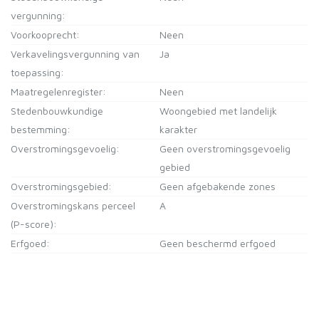
vergunning:
Voorkooprecht:
Neen
Verkavelingsvergunning van
Ja
toepassing:
Maatregelenregister:
Neen
Stedenbouwkundige
Woongebied met landelijk
bestemming:
karakter
Overstromingsgevoelig:
Geen overstromingsgevoelig
gebied
Overstromingsgebied:
Geen afgebakende zones
Overstromingskans perceel
A
(P-score):
Erfgoed:
Geen beschermd erfgoed