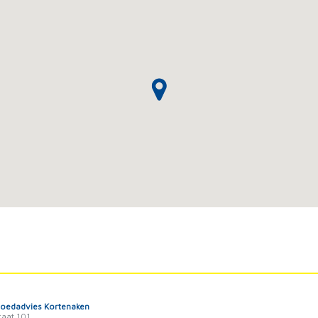
goedadvies Kortenaken
raat 101