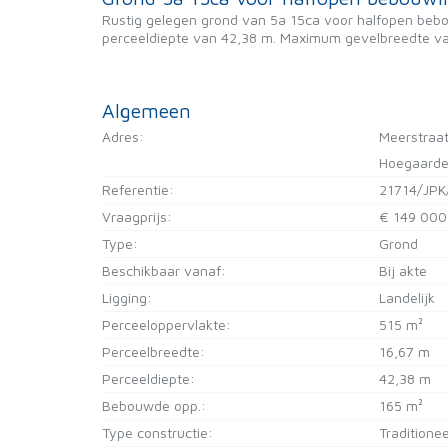
Rustig gelegen grond van 5a 15ca voor halfopen bebou
perceeldiepte van 42,38 m. Maximum gevelbreedte va
Algemeen
Adres:
Meerstraa
Hoegaard
Referentie:
21714/JPK
Vraagprijs:
€ 149 000
Type:
Grond
Beschikbaar vanaf:
Bij akte
Ligging:
Landelijk
Perceeloppervlakte:
515 m²
Perceelbreedte:
16,67 m
Perceeldiepte:
42,38 m
Bebouwde opp.:
165 m²
Type constructie:
Traditionee