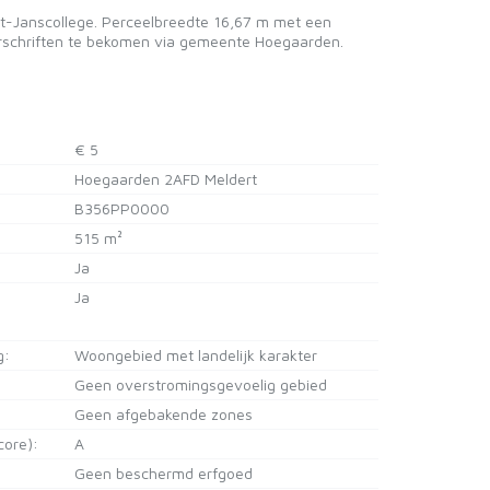
nt-Janscollege. Perceelbreedte 16,67 m met een
rschriften te bekomen via gemeente Hoegaarden.
€ 5
Hoegaarden 2AFD Meldert
B356PP0000
515 m²
Ja
Ja
g:
Woongebied met landelijk karakter
Geen overstromingsgevoelig gebied
Geen afgebakende zones
core):
A
Geen beschermd erfgoed