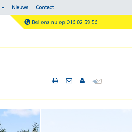
s
Nieuws
Contact
Bel ons nu op 016 82 59 56