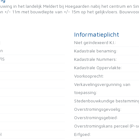
wing in het landelijk Meldert bij Hoegaarden nabij het centrum en Si
n +/- 11m met bouwdiepte van +/- 15m op het gelijkvloers. Bouwvoo
Informatieplicht
t
Niet geïndexeerd K.I.:
en
Kadastrale benaming:
/IS
Kadastrale Nummers:
Kadastrale Oppervlakte:
Voorkooprecht:
Verkavelingsvergunning van
toepassing:
Stedenbouwkundige bestemmin
Overstromingsgevoelig:
Overstromingsgebied:
Overstromingskans perceel (P-s
l
Erfgoed: