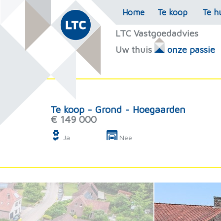
Home
Te koop
Te h
LTC Vastgoedadvies
Uw thuis
onze passie
Te koop - Grond - Hoegaarden
€ 149 000
Ja
Nee