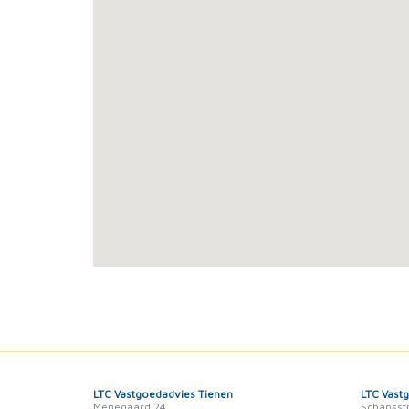
LTC Vastgoedadvies Tienen
LTC Vast
Menegaard 24
Schansst