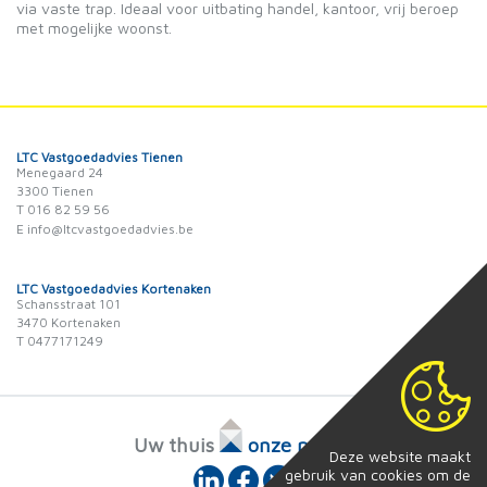
via vaste trap. Ideaal voor uitbating handel, kantoor, vrij beroep
met mogelijke woonst.
LTC Vastgoedadvies Tienen
Menegaard 24
3300 Tienen
T 016 82 59 56
E info@ltcvastgoedadvies.be
LTC Vastgoedadvies Kortenaken
Schansstraat 101
3470 Kortenaken
T 0477171249
Uw thuis
onze passie
Deze website maakt
gebruik van cookies om de