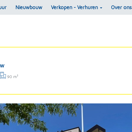
uur
Nieuwbouw
Verkopen - Verhuren
Over on
uw
90 m²