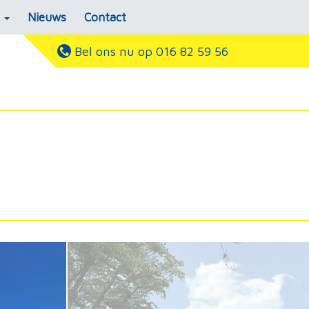
s
Nieuws
Contact
Bel ons nu op 016 82 59 56