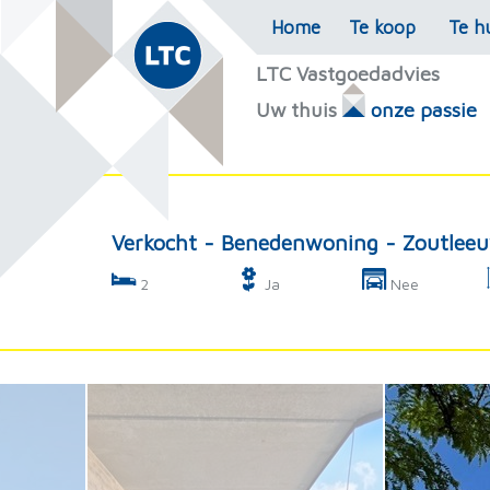
Home
Te koop
Te h
LTC Vastgoedadvies
Uw thuis
onze passie
Verkocht - Benedenwoning - Zoutlee
2
Ja
Nee