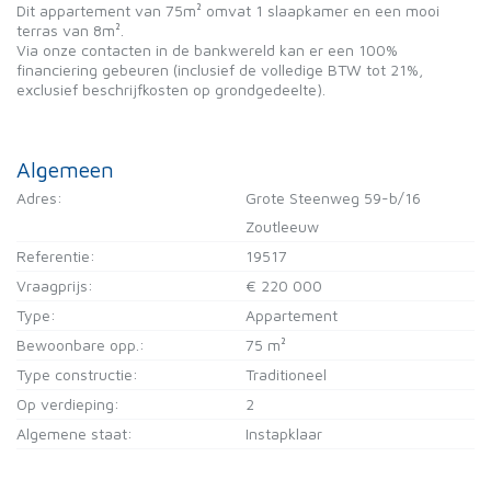
Dit appartement van 75m² omvat 1 slaapkamer en een mooi
terras van 8m².
Via onze contacten in de bankwereld kan er een 100%
financiering gebeuren (inclusief de volledige BTW tot 21%,
exclusief beschrijfkosten op grondgedeelte).
Algemeen
Adres:
Grote Steenweg 59-b/16
Zoutleeuw
Referentie:
19517
Vraagprijs:
€ 220 000
Type:
Appartement
Bewoonbare opp.:
75 m²
Type constructie:
Traditioneel
Op verdieping:
2
Algemene staat:
Instapklaar