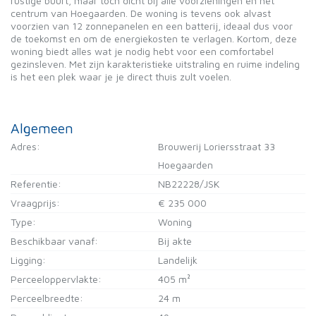
rustige buurt, maar toch dicht bij alle voorzieningen en het
centrum van Hoegaarden. De woning is tevens ook alvast
voorzien van 12 zonnepanelen en een batterij, ideaal dus voor
de toekomst en om de energiekosten te verlagen. Kortom, deze
woning biedt alles wat je nodig hebt voor een comfortabel
gezinsleven. Met zijn karakteristieke uitstraling en ruime indeling
is het een plek waar je je direct thuis zult voelen.
Algemeen
Adres:
Brouwerij Loriersstraat 33
Hoegaarden
Referentie:
NB22228/JSK
Vraagprijs:
€ 235 000
Type:
Woning
Beschikbaar vanaf:
Bij akte
Ligging:
Landelijk
Perceeloppervlakte:
405 m²
Perceelbreedte:
24 m