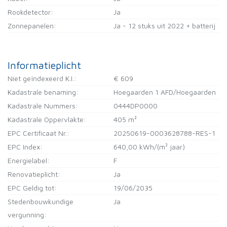
Rookdetector:
Ja
Zonnepanelen:
Ja - 12 stuks uit 2022 + batterij
Informatieplicht
Niet geïndexeerd K.I.:
€ 609
Kadastrale benaming:
Hoegaarden 1 AFD/Hoegaarden
Kadastrale Nummers:
0444DP0000
Kadastrale Oppervlakte:
405 m²
EPC Certificaat Nr.:
20250619-0003628788-RES-1
EPC Index:
640,00 kWh/(m² jaar)
Energielabel:
F
Renovatieplicht:
Ja
EPC Geldig tot:
19/06/2035
Stedenbouwkundige
Ja
vergunning: