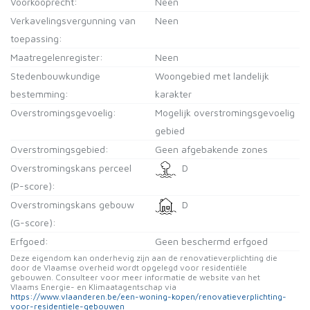
Voorkooprecht:
Neen
Verkavelingsvergunning van
Neen
toepassing:
Maatregelenregister:
Neen
Stedenbouwkundige
Woongebied met landelijk
bestemming:
karakter
Overstromingsgevoelig:
Mogelijk overstromingsgevoelig
gebied
Overstromingsgebied:
Geen afgebakende zones
Overstromingskans perceel
D
(P-score):
Overstromingskans gebouw
D
(G-score):
Erfgoed:
Geen beschermd erfgoed
Deze eigendom kan onderhevig zijn aan de renovatieverplichting die
door de Vlaamse overheid wordt opgelegd voor residentiële
gebouwen. Consulteer voor meer informatie de website van het
Vlaams Energie- en Klimaatagentschap via
https://www.vlaanderen.be/een-woning-kopen/renovatieverplichting-
voor-residentiele-gebouwen