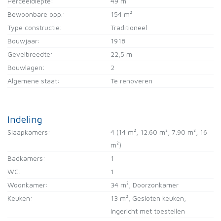
Perceeldiepte:
49 m
Bewoonbare opp.:
154 m²
Type constructie:
Traditioneel
Bouwjaar:
1918
Gevelbreedte:
22,5 m
Bouwlagen:
2
Algemene staat:
Te renoveren
Indeling
Slaapkamers:
4
(14 m², 12.60 m², 7.90 m², 16
m²)
Badkamers:
1
WC:
1
Woonkamer:
34 m²
, Doorzonkamer
Keuken:
13 m²
, Gesloten keuken,
Ingericht met toestellen