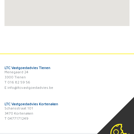
LTC Vastgoedadvies Tienen
Menegaard 24
3300 Tienen
T 016 82 59 56
E info@ltcvastgoedadvies.be
LTC Vastgoedadvies Kortenaken
Schansstraat 101
3470 Kortenaken
T 0477171249