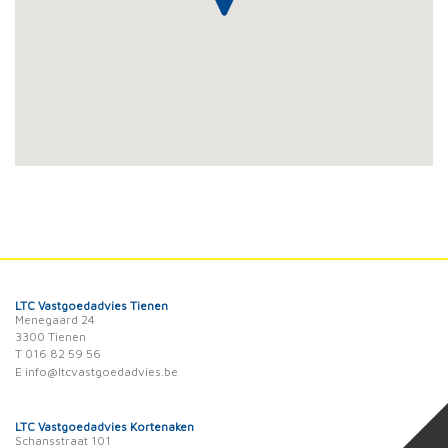
LTC Vastgoedadvies Tienen
Menegaard 24
3300 Tienen
T 016 82 59 56
E info@ltcvastgoedadvies.be
LTC Vastgoedadvies Kortenaken
Schansstraat 101