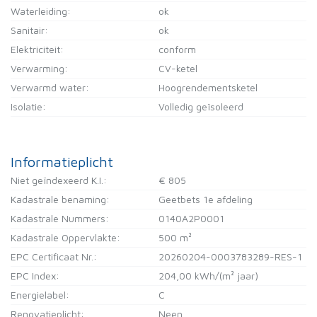
Waterleiding:
ok
Sanitair:
ok
Elektriciteit:
conform
Verwarming:
CV-ketel
Verwarmd water:
Hoogrendementsketel
Isolatie:
Volledig geïsoleerd
Informatieplicht
Niet geïndexeerd K.I.:
€ 805
Kadastrale benaming:
Geetbets 1e afdeling
Kadastrale Nummers:
0140A2P0001
Kadastrale Oppervlakte:
500 m²
EPC Certificaat Nr.:
20260204-0003783289-RES-1
EPC Index:
204,00 kWh/(m² jaar)
Energielabel:
C
Renovatieplicht:
Neen