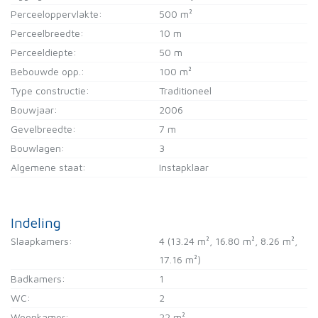
Perceeloppervlakte:
500 m²
Perceelbreedte:
10 m
Perceeldiepte:
50 m
Bebouwde opp.:
100 m²
Type constructie:
Traditioneel
Bouwjaar:
2006
Gevelbreedte:
7 m
Bouwlagen:
3
Algemene staat:
Instapklaar
Indeling
Slaapkamers:
4
(13.24 m², 16.80 m², 8.26 m²,
17.16 m²)
Badkamers:
1
WC:
2
Woonkamer:
22 m²