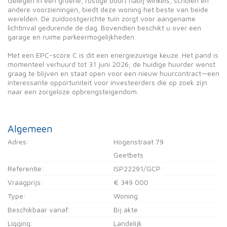
Gelegen in een groene, rustige buurt nabij winkels, scholen en
andere voorzieningen, biedt deze woning het beste van beide
werelden. De zuidoostgerichte tuin zorgt voor aangename
lichtinval gedurende de dag. Bovendien beschikt u over een
garage en ruime parkeermogelijkheden.
Met een EPC-score C is dit een energiezuinige keuze. Het pand is
momenteel verhuurd tot 31 juni 2026; de huidige huurder wenst
graag te blijven en staat open voor een nieuw huurcontract—een
interessante opportuniteit voor investeerders die op zoek zijn
naar een zorgeloze opbrengsteigendom.
Algemeen
Adres:
Hogenstraat 79
Geetbets
Referentie:
ISP22291/GCP
Vraagprijs:
€ 349 000
Type:
Woning
Beschikbaar vanaf:
Bij akte
Ligging:
Landelijk