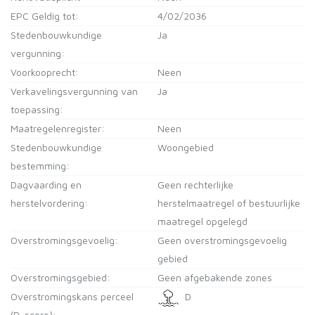
EPC Geldig tot:
4/02/2036
Stedenbouwkundige
Ja
vergunning:
Voorkooprecht:
Neen
Verkavelingsvergunning van
Ja
toepassing:
Maatregelenregister:
Neen
Stedenbouwkundige
Woongebied
bestemming:
Dagvaarding en
Geen rechterlijke
herstelvordering:
herstelmaatregel of bestuurlijke
maatregel opgelegd
Overstromingsgevoelig:
Geen overstromingsgevoelig
gebied
Overstromingsgebied:
Geen afgebakende zones
Overstromingskans perceel
D
(P-score):