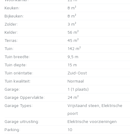
Keuken:
8 m²
Bijkeuken:
8 m²
Zolder:
3 m²
Kelder:
56 m²
Terras:
45 m²
Tuin:
142 m²
Tuin breedte:
9,5 m
Tuin diepte:
15 m
Tuin oriëntatie:
Zuid-Oost
Tuin kwaliteit:
Normaal
Garage:
1 (1 plaats)
Garage Oppervlakte:
24 m²
Garage Types:
Vrijstaand steen, Elektrische
poort
Garage uitrusting:
Elektrische voorzieningen
Parking:
10