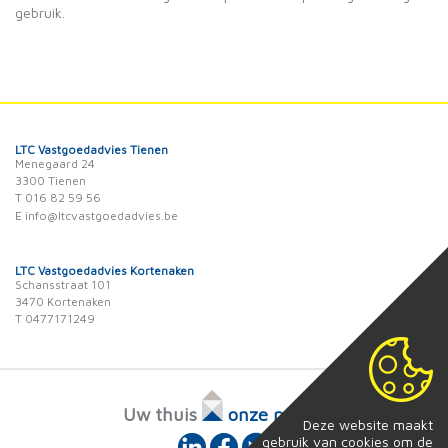
gebruik.
LTC Vastgoedadvies Tienen
Menegaard 24
3300 Tienen
T 016 82 59 56
E info@ltcvastgoedadvies.be
LTC Vastgoedadvies Kortenaken
Schansstraat 101
3470 Kortenaken
T 0477171249
Uw thuis
onze passie
Deze website maakt
gebruik van cookies om de