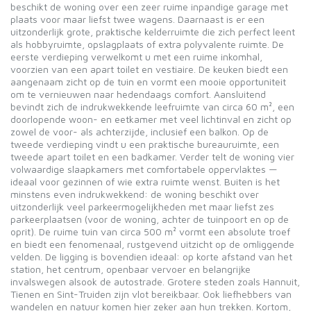
beschikt de woning over een zeer ruime inpandige garage met
plaats voor maar liefst twee wagens. Daarnaast is er een
uitzonderlijk grote, praktische kelderruimte die zich perfect leent
als hobbyruimte, opslagplaats of extra polyvalente ruimte. De
eerste verdieping verwelkomt u met een ruime inkomhal,
voorzien van een apart toilet en vestiaire. De keuken biedt een
aangenaam zicht op de tuin en vormt een mooie opportuniteit
om te vernieuwen naar hedendaags comfort. Aansluitend
bevindt zich de indrukwekkende leefruimte van circa 60 m², een
doorlopende woon- en eetkamer met veel lichtinval en zicht op
zowel de voor- als achterzijde, inclusief een balkon. Op de
tweede verdieping vindt u een praktische bureauruimte, een
tweede apart toilet en een badkamer. Verder telt de woning vier
volwaardige slaapkamers met comfortabele oppervlaktes —
ideaal voor gezinnen of wie extra ruimte wenst. Buiten is het
minstens even indrukwekkend: de woning beschikt over
uitzonderlijk veel parkeermogelijkheden met maar liefst zes
parkeerplaatsen (voor de woning, achter de tuinpoort en op de
oprit). De ruime tuin van circa 500 m² vormt een absolute troef
en biedt een fenomenaal, rustgevend uitzicht op de omliggende
velden. De ligging is bovendien ideaal: op korte afstand van het
station, het centrum, openbaar vervoer en belangrijke
invalswegen alsook de autostrade. Grotere steden zoals Hannuit,
Tienen en Sint-Truiden zijn vlot bereikbaar. Ook liefhebbers van
wandelen en natuur komen hier zeker aan hun trekken. Kortom,