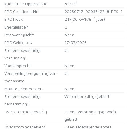
Kadastrale Oppervlakte:
812 m²
EPC Certificaat Nr.:
20250717-0003642748-RES-1
EPC Index:
247,00 kWh/(m² jaar)
Energielabel:
C
Renovatieplicht:
Neen
EPC Geldig tot:
17/07/2035
Stedenbouwkundige
Ja
vergunning:
Voorkooprecht:
Neen
Verkavelingsvergunning van
Ja
toepassing:
Maatregelenregister:
Neen
Stedenbouwkundige
Woonuitbreidingsgebied
bestemming:
Overstromingsgevoelig:
Geen overstromingsgevoelig
gebied
Overstromingsgebied:
Geen afgebakende zones