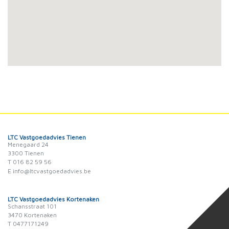
LTC Vastgoedadvies Tienen
Menegaard 24
3300 Tienen
T 016 82 59 56
E info@ltcvastgoedadvies.be
LTC Vastgoedadvies Kortenaken
Schansstraat 101
3470 Kortenaken
T 0477171249