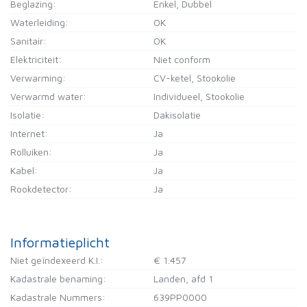
Beglazing:
Enkel, Dubbel
Waterleiding:
OK
Sanitair:
OK
Elektriciteit:
Niet conform
Verwarming:
CV-ketel, Stookolie
Verwarmd water:
Individueel, Stookolie
Isolatie:
Dakisolatie
Internet:
Ja
Rolluiken:
Ja
Kabel:
Ja
Rookdetector:
Ja
Informatieplicht
Niet geïndexeerd K.I.:
€ 1.457
Kadastrale benaming:
Landen, afd 1
Kadastrale Nummers:
639PP0000