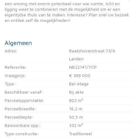
een woning met enorm potentieel voor wie ruimte, licht en
ligging weet te combineren met de mogelijkheid om er een
eigentijdse thuis van te maken. Interesse? Plan snel uw bezoek
en ontdek zelf de mogelijkheden!
Algemeen
Adres:
Raatshovenstraat 73/A
Landen
Referentie:
NB22141/YCP
Vraagprijs:
€ 399 000
Type:
Bel-étage
Beschikbaar vanaf:
Bij akte
Perceeloppervlakte:
802 m²
Perceelbreedte:
16,2 m
Perceeldiepte:
50,5 m
Bewoonbare opp.:
332 m²
Type constructie:
Traditioneel