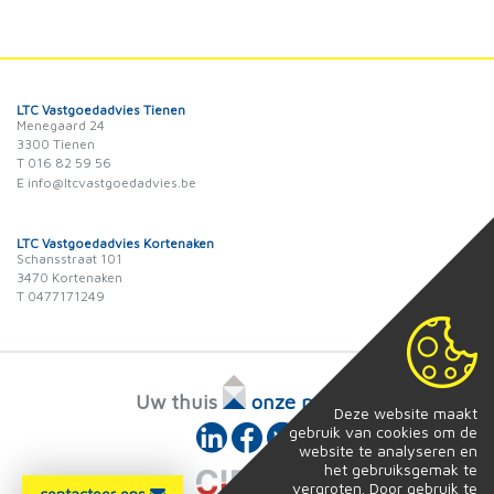
LTC Vastgoedadvies Tienen
Menegaard 24
3300 Tienen
T 016 82 59 56
E info@ltcvastgoedadvies.be
LTC Vastgoedadvies Kortenaken
Schansstraat 101
3470 Kortenaken
T 0477171249
Uw thuis
onze passie
Deze website maakt
gebruik van cookies om de
website te analyseren en
het gebruiksgemak te
vergroten. Door gebruik te
contacteer ons