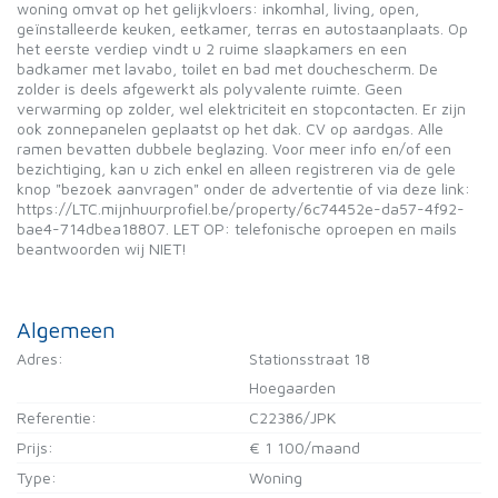
woning omvat op het gelijkvloers: inkomhal, living, open,
geïnstalleerde keuken, eetkamer, terras en autostaanplaats. Op
het eerste verdiep vindt u 2 ruime slaapkamers en een
badkamer met lavabo, toilet en bad met douchescherm. De
zolder is deels afgewerkt als polyvalente ruimte. Geen
verwarming op zolder, wel elektriciteit en stopcontacten. Er zijn
ook zonnepanelen geplaatst op het dak. CV op aardgas. Alle
ramen bevatten dubbele beglazing. Voor meer info en/of een
bezichtiging, kan u zich enkel en alleen registreren via de gele
knop "bezoek aanvragen" onder de advertentie of via deze link:
https://LTC.mijnhuurprofiel.be/property/6c74452e-da57-4f92-
bae4-714dbea18807. LET OP: telefonische oproepen en mails
beantwoorden wij NIET!
Algemeen
Adres:
Stationsstraat 18
Hoegaarden
Referentie:
C22386/JPK
Prijs:
€ 1 100/maand
Type:
Woning