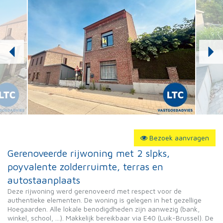
Bezoek aanvragen
Gerenoveerde rijwoning met 2 slpks,
poyvalente zolderruimte, terras en
autostaanplaats
Deze rijwoning werd gerenoveerd met respect voor de
authentieke elementen. De woning is gelegen in het gezellige
Hoegaarden. Alle lokale benodigdheden zijn aanwezig (bank,
winkel, school, ...). Makkelijk bereikbaar via E40 (Luik-Brussel). De