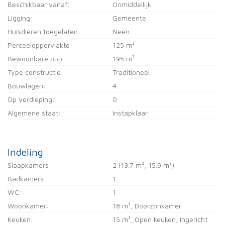
Beschikbaar vanaf:
Onmiddellijk
Ligging:
Gemeente
Huisdieren toegelaten:
Neen
Perceeloppervlakte:
125 m²
Bewoonbare opp.:
195 m²
Type constructie:
Traditioneel
Bouwlagen:
4
Op verdieping:
0
Algemene staat:
Instapklaar
Indeling
Slaapkamers:
2
(13.7 m², 15.9 m²)
Badkamers:
1
WC:
1
Woonkamer:
18 m²
, Doorzonkamer
Keuken:
15 m²
, Open keuken, Ingericht